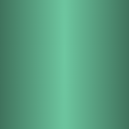
Hortee, o
marketplace para
produtos frescos
Alimentos frescos e saudáveis à distância
de um clique
ENTRA GRATUITAMENTE